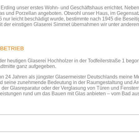
in Erding unser erstes Wohn- und Geschäftshaus errichtet. Nebe
as und Porzellan angeboten. Obwohl unser Haus, im Gegensat
 nur leicht beschädigt wurde, bestimmte nach 1945 die Beseit
it der einstigen Glaserei Simmet übernahmen wir unter andere
BETRIEB
r heutigen Glaserei Hochholzer in der Todfeilerstraße 1 bego
adtmitte ganz aufgegeben.
 von 24 Jahren als jüngster Glasermeister Deutschlands meine Me
und seine zunehmende Bedeutung in der Raumgestaltung und Arc
der Glasreparatur oder der Verglasung von Türen und Fenstern
Leistungen rund um das Bauen mit Glas anbieten – vom Bad aus 